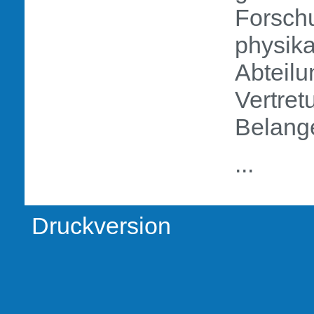
Forsch
physik
Abteilu
Vertret
Belang
...
Druckversion