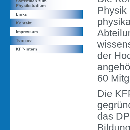
Statistiken zum
Physikstudium
Physik 
Links
physik
Kontakt
Abteilu
Impressum
Termine
wissens
KFP-Intern
der Ho
angehö
60 Mitg
Die KF
gegründ
das DPG
Bildung