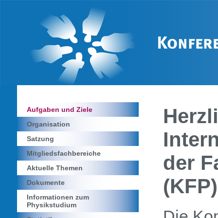
Herzl
Aufgaben und Ziele
Organisation
Inter
Satzung
Mitgliedsfachbereiche
der F
Aktuelle Themen
(KFP)
Dokumente
Informationen zum
Physikstudium
Die Ko