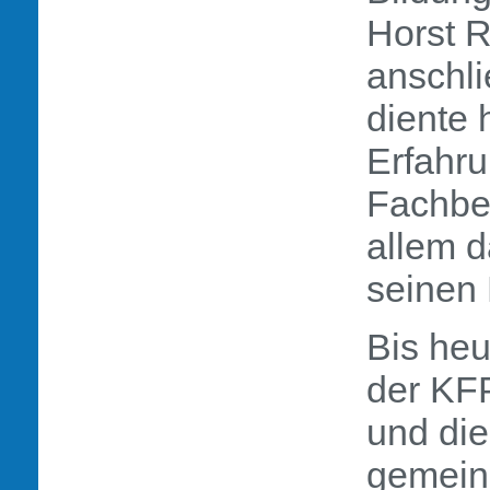
Horst R
anschl
diente 
Erfahr
Fachbe
allem d
seinen 
Bis heu
der KFP
und di
gemein