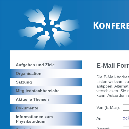
E-Mail For
Aufgaben und Ziele
Organisation
Die E-Mail-Addres
Listen wirksam zu
Satzung
abtippen. Alterna
verschicken. Sie
Mitgliedsfachbereiche
kann. Außerdem se
Aktuelle Themen
Von (E-Mail):
Dokumente
Informationen zum
An:
Physikstudium
Betreff: