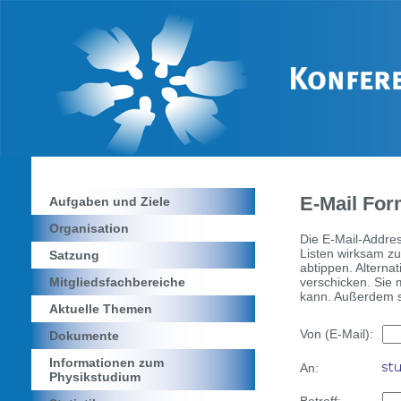
E-Mail For
Aufgaben und Ziele
Organisation
Die E-Mail-Addres
Listen wirksam zu
Satzung
abtippen. Alterna
verschicken. Sie
Mitgliedsfachbereiche
kann. Außerdem se
Aktuelle Themen
Von (E-Mail):
Dokumente
Informationen zum
An:
Physikstudium
Betreff: