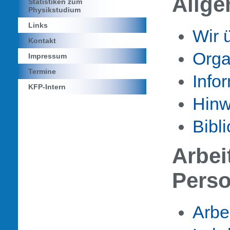
Allge
Statistiken zum
Physikstudium
Links
Wir 
Kontakt
Orga
Impressum
Termine
Info
KFP-Intern
Hinw
Bibl
Arbei
Pers
Arbe