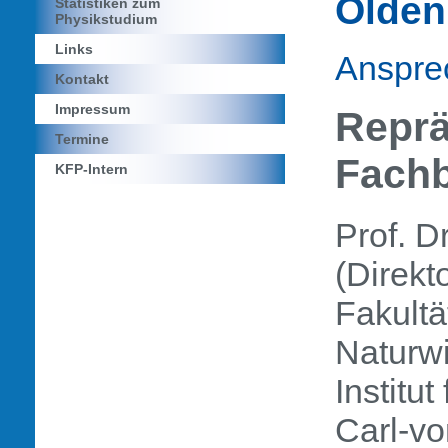
Olde
Statistiken zum
Physikstudium
Links
Anspre
Kontakt
Impressum
Reprä
Termine
Fachb
KFP-Intern
Prof. D
(Direkto
Fakultä
Naturw
Institut
Carl-vo