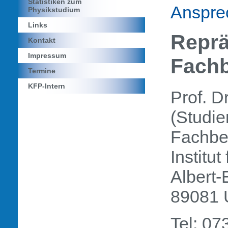
Statistiken zum
Anspre
Physikstudium
Links
Reprä
Kontakt
Impressum
Fachb
Termine
KFP-Intern
Prof. D
(Studi
Fachbe
Institut
Albert-
89081 
Tel: 0